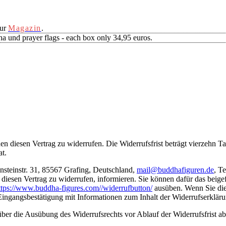
our
Magazin
.
a und prayer flags - each box only 34,95 euros.
diesen Vertrag zu widerrufen. Die Widerrufsfrist beträgt vierzehn Tag
at.
nsteinstr. 31, 85567 Grafing, Deutschland,
mail@buddhafiguren.de
, T
s, diesen Vertrag zu widerrufen, informieren. Sie können dafür das bei
ttps://www.buddha-figures.com//widerrufbutton/
ausüben. Wenn Sie die
 Eingangsbestätigung mit Informationen zum Inhalt der Widerrufserklä
 über die Ausübung des Widerrufsrechts vor Ablauf der Widerrufsfrist a