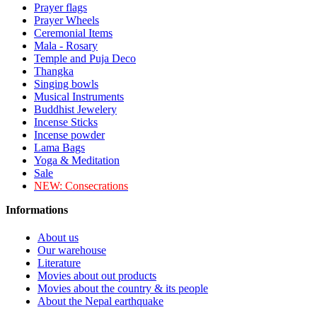
Prayer flags
Prayer Wheels
Ceremonial Items
Mala - Rosary
Temple and Puja Deco
Thangka
Singing bowls
Musical Instruments
Buddhist Jewelery
Incense Sticks
Incense powder
Lama Bags
Yoga & Meditation
Sale
NEW:
Consecrations
Informations
About us
Our warehouse
Literature
Movies about out products
Movies about the country & its people
About the Nepal earthquake