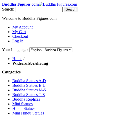
Buddha-Figures.com
Search:
Search
Welcome to Buddha-Figures.com
My Account
My Cart
Checkout
Log In
Your Language:
Home
/
Widerrufsbelehrung
Categories
Buddha Statues A-D
Buddha Statues E-L
Buddha Statues M-S
Buddha Statues T-Z
Buddha Replicas
Mini Statues
Hindu Statues
Mini Hindu Statues